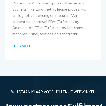
Wil je jouw Amazon-logistiek uitbesteden?
EcomFulfil verzorgt het volledige proces: van
opslag tot verzending en retouren. Wij
ondersteunen zowel FBA (Fulfilment by
Amazon) als FBM (Fulfilment by Merchant)
modellen – snel, foutloos en schaalbaar.
LEES MEER
WIJ STAAN KLAAR VOOR JOU EN JE WEBWINKEL