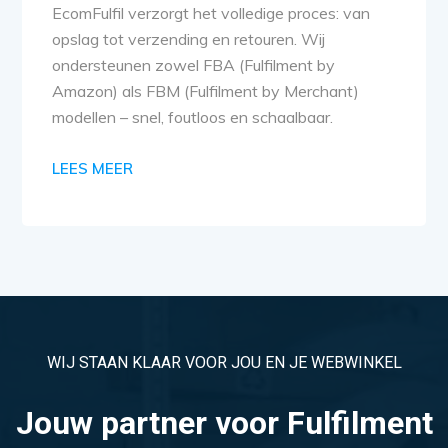
EcomFulfil verzorgt het volledige proces: van
opslag tot verzending en retouren. Wij
ondersteunen zowel FBA (Fulfilment by
Amazon) als FBM (Fulfilment by Merchant)
modellen – snel, foutloos en schaalbaar.
LEES MEER
WIJ STAAN KLAAR VOOR JOU EN JE WEBWINKEL
Jouw partner voor Fulfilment